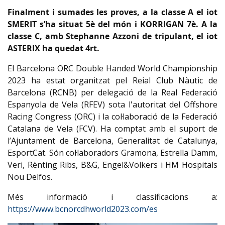
Finalment i sumades les proves, a la classe A el iot
SMERIT s’ha situat 5è del món i KORRIGAN 7è. A la
classe C, amb Stephanne Azzoni de tripulant, el iot
ASTERIX ha quedat 4rt.
El Barcelona ORC Double Handed World Championship
2023 ha estat organitzat pel Reial Club Nàutic de
Barcelona (RCNB) per delegació de la Real Federació
Espanyola de Vela (RFEV) sota l'autoritat del Offshore
Racing Congress (ORC) i la col·laboració de la Federació
Catalana de Vela (FCV). Ha comptat amb el suport de
l’Ajuntament de Barcelona, Generalitat de Catalunya,
EsportCat. Són col·laboradors Gramona, Estrella Damm,
Veri, Rènting Ribs, B&G, Engel&Völkers i HM Hospitals
Nou Delfos.
Més informació i classificacions a:
https://www.bcnorcdhworld2023.com/es