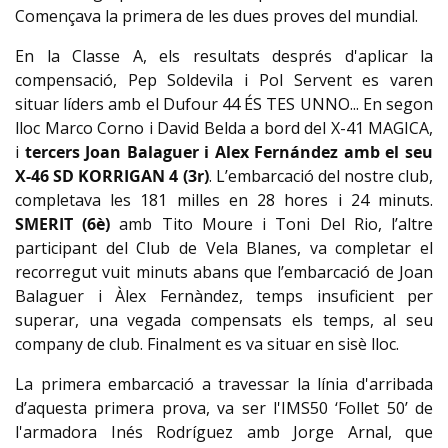
Començava la primera de les dues proves del mundial.
En la Classe A, els resultats després d'aplicar la
compensació, Pep Soldevila i Pol Servent es varen
situar líders amb el Dufour 44 ÉS TES UNNO... En segon
lloc Marco Corno i David Belda a bord del X-41 MAGICA,
i
tercers Joan Balaguer i Alex Fernández amb el seu
X-46 SD KORRIGAN 4 (3r)
. L’embarcació del nostre club,
completava les 181 milles en 28 hores i 24 minuts.
SMERIT
(6è)
amb Tito Moure i Toni Del Rio, l’altre
participant del Club de Vela Blanes, va completar el
recorregut vuit minuts abans que l’embarcació de Joan
Balaguer i Àlex Fernàndez, temps insuficient per
superar, una vegada compensats els temps, al seu
company de club. Finalment es va situar en sisè lloc.
La primera embarcació a travessar la línia d'arribada
d’aquesta primera prova, va ser l'IMS50 ‘Follet 50’ de
l'armadora Inés Rodríguez amb Jorge Arnal, que