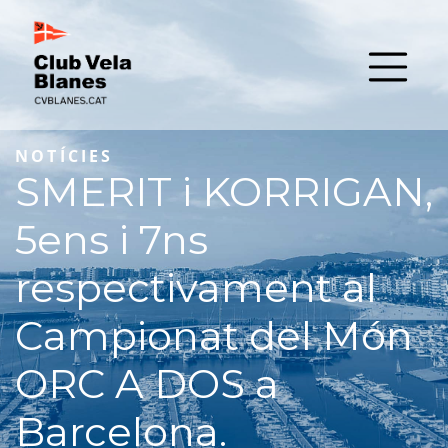
NOTÍCIES
SMERIT i KORRIGAN,
5ens i 7ns
respectivament al
Campionat del Món
ORC A DOS a
Barcelona.