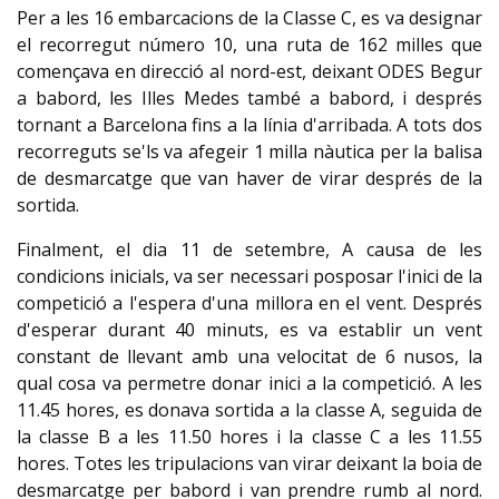
Per a les 16 embarcacions de la Classe C, es va designar
el recorregut número 10, una ruta de 162 milles que
començava en direcció al nord-est, deixant ODES Begur
a babord, les Illes Medes també a babord, i després
tornant a Barcelona fins a la línia d'arribada. A tots dos
recorreguts se'ls va afegeir 1 milla nàutica per la balisa
de desmarcatge que van haver de virar després de la
sortida.
Finalment, el dia 11 de setembre, A causa de les
condicions inicials, va ser necessari posposar l'inici de la
competició a l'espera d'una millora en el vent. Després
d'esperar durant 40 minuts, es va establir un vent
constant de llevant amb una velocitat de 6 nusos, la
qual cosa va permetre donar inici a la competició. A les
11.45 hores, es donava sortida a la classe A, seguida de
la classe B a les 11.50 hores i la classe C a les 11.55
hores. Totes les tripulacions van virar deixant la boia de
desmarcatge per babord i van prendre rumb al nord.