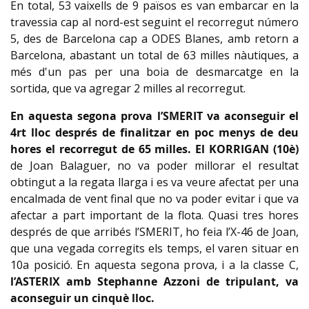
En total, 53 vaixells de 9 països es van embarcar en la
travessia cap al nord-est seguint el recorregut número
5, des de Barcelona cap a ODES Blanes, amb retorn a
Barcelona, abastant un total de 63 milles nàutiques, a
més d'un pas per una boia de desmarcatge en la
sortida, que va agregar 2 milles al recorregut.
En aquesta segona prova l’SMERIT va aconseguir el
4rt lloc després de finalitzar en poc menys de deu
hores el recorregut de 65 milles.
El KORRIGAN (10è)
de Joan Balaguer, no va poder millorar el resultat
obtingut a la regata llarga i es va veure afectat per una
encalmada de vent final que no va poder evitar i que va
afectar a part important de la flota. Quasi tres hores
després de que arribés l’SMERIT, ho feia l’X-46 de Joan,
que una vegada corregits els temps, el varen situar en
10a posició. En aquesta segona prova, i a la classe C,
l’ASTERIX amb Stephanne Azzoni de tripulant, va
aconseguir un cinquè lloc.