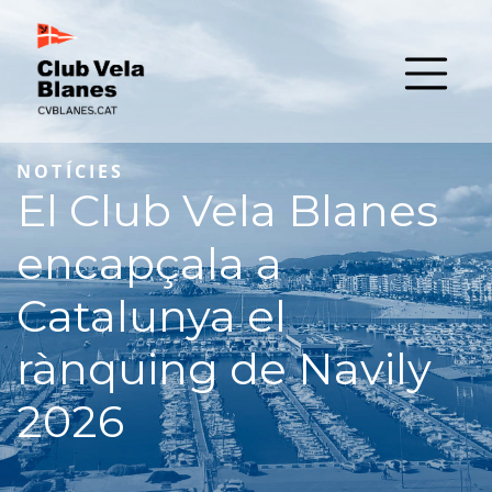
NOTÍCIES
El Club Vela Blanes
encapçala a
Catalunya el
rànquing de Navily
2026