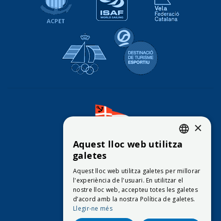
Real Federación Española de Vela
Destinació de Tu
×
Aquest lloc web utilitza
CATALAN
galetes
CONTACTE
ENGLISH
Aquest lloc web utilitza galetes per millorar
© 2026
Club Vela Blanes
l'experiència de l'usuari. En utilitzar el
SPANISH
nostre lloc web, accepteu totes les galetes
d’acord amb la nostra Política de galetes.
Llegir-ne més