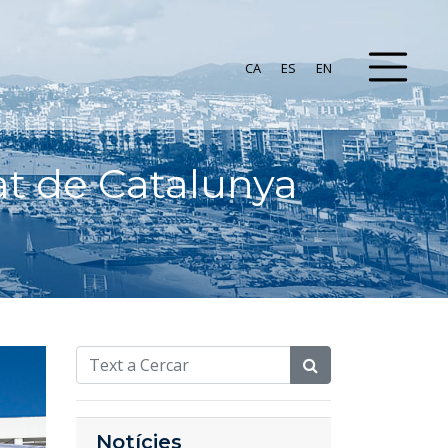
CA
ES
EN
at de Catalunya
Notícies