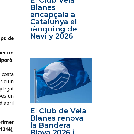
El Club Vela
Blanes
encapçala a
Catalunya el
rànquing de
Navily 2026
aps de
per un
iparà,
a costa
s d'un
plegat
oves un
d'abril
El Club de Vela
Blanes renova
primer
la Bandera
(124è),
Blava 2026 i