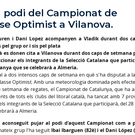
l podi del Campionat de
se Optimist a Vilanova.
guren i Dani Lopez acompanyen a Vladik durant dos c
el grup or i sis pel plata
talà es donen cita a Vilanova durant dos caps de setmana 
ionar els integrants de la Selecció Catalana que partic
spanya que se celebrarà a Almeria.
nal a dos intensos caps de setmana en què s'ha disputat a l
 classe Optimist. Amb una meteorologia dominada pels efecte
de setmana de regates, el Campionat de Catalunya, que ha a
ents de tots els clubs del litoral català, ha tancat amb 7 pr
s integrants de la Selecció Catalana que participarà, del 28 
ebrarà a Almeria.
a aconseguit pujar al podi d'aquest Campionat com a 
mateix grup l'ha seguit
Ibai Ibarguen (82è) i el Dani López 