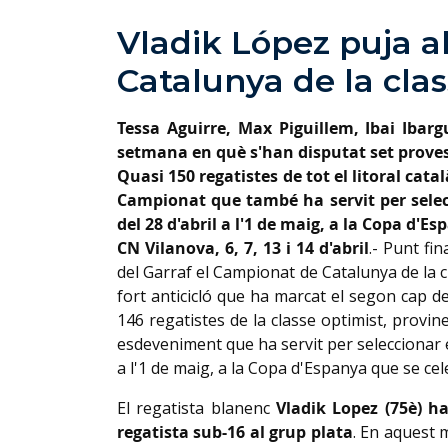
Vladik López puja a
Catalunya de la clas
Tessa
Aguirre, Max Piguillem, Ibai Ibar
setmana en què s'han disputat set proves p
Quasi 150 regatistes de tot el litoral ca
Campionat que també ha servit per selecc
del 28 d'abril a l'1 de maig, a la Copa d'E
CN Vilanova, 6, 7, 13 i 14 d'abril
.- Punt fi
del Garraf el Campionat de Catalunya de la
fort anticicló que ha marcat el segon cap 
146 regatistes de la classe optimist, provin
esdeveniment que ha servit per seleccionar el
a l'1 de maig, a la Copa d'Espanya que se cel
El regatista blanenc
Vladik Lopez (75è) h
regatista sub-16 al grup plata
. En aquest 