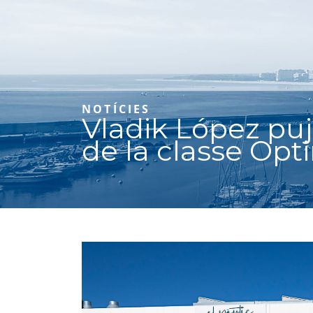
NOTÍCIES
Vladik López pu
de la classe Opti