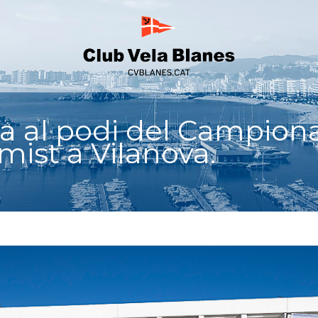
ja al podi del Campion
mist a Vilanova.