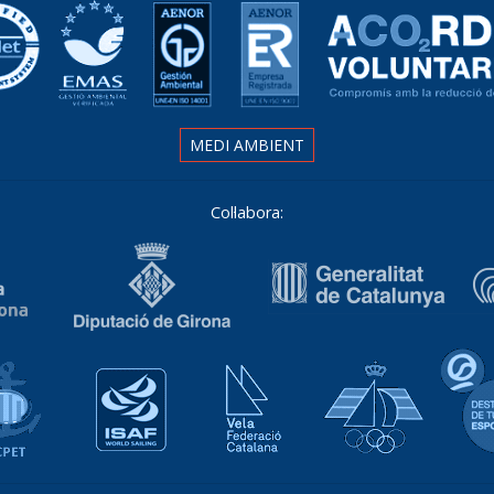
MEDI AMBIENT
Col·labora:
Associació Catalana de Ports Esportius i Turístics
Isaf World Sailing
Vela Federació Catalana
Real Fed