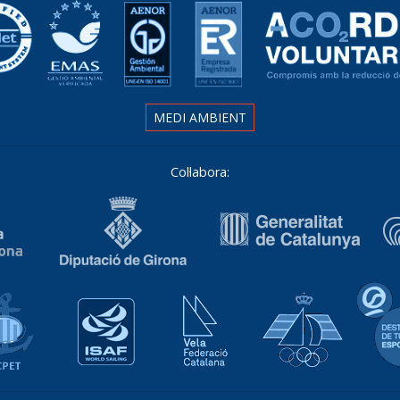
MEDI AMBIENT
Col·labora:
Associació Catalana de Ports Esportius i Turístics
Isaf World Sailing
Vela Federació Catalana
Real Fed