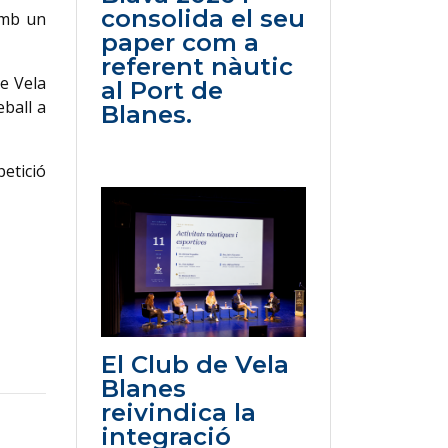
consolida el seu
amb un
paper com a
referent nàutic
de Vela
al Port de
eball a
Blanes.
etició
El Club de Vela
Blanes
reivindica la
integració