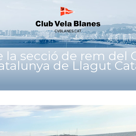
 la secció de rem del 
talunya de Llagut Cat