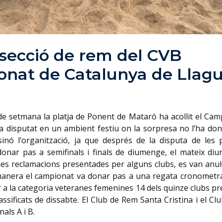
 secció de rem del CVB
onat de Catalunya de Llagu
e setmana la platja de Ponent de Mataró ha acollit el Cam
ha disputat en un ambient festiu on la sorpresa no l’ha don
sinó l’organització, ja que després de la disputa de les 
 donar pas a semifinals i finals de diumenge, el mateix di
 les reclamacions presentades per alguns clubs, es van anul·
ta manera el campionat va donar pas a una regata cronometr
 a la categoria veteranes femenines 14 dels quinze clubs p
ssificats de dissabte. El Club de Rem Santa Cristina i el C
als A i B.