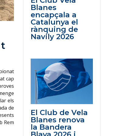
El Club Vela
Blanes
encapçala a
Catalunya el
rànquing de
Navily 2026
t
pionat
at cap
proves
umenge
lar els
ada de
El Club de Vela
resents
Blanes renova
lub Rem
la Bandera
Blava 2026 i