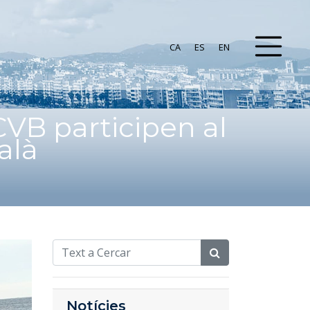
CA
ES
EN
CVB participen al
alà
Notícies