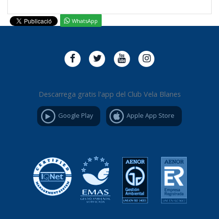
WhatsApp
Descarrega gratis l'app del Club Vela Blanes
Google Play
Apple App Store