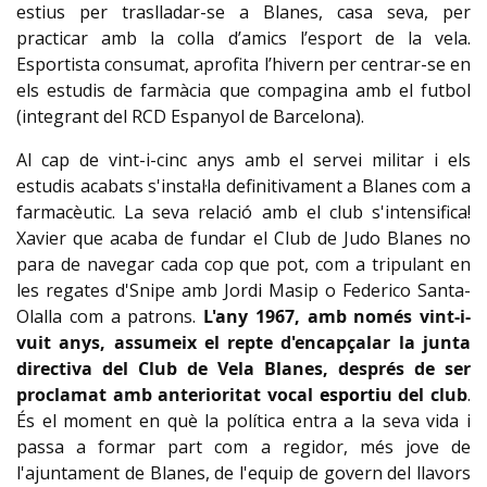
estius per traslladar-se a Blanes, casa seva, per
practicar amb la colla d’amics l’esport de la vela.
Esportista consumat, aprofita l’hivern per centrar-se en
els estudis de farmàcia que compagina amb el futbol
(integrant del RCD Espanyol de Barcelona).
Al cap de vint-i-cinc anys amb el servei militar i els
estudis acabats s'instal·la definitivament a Blanes com a
farmacèutic. La seva relació amb el club s'intensifica!
Xavier que acaba de fundar el Club de Judo Blanes no
para de navegar cada cop que pot, com a tripulant en
les regates
d'
Snipe
amb Jordi
Masip
o
Federico
Santa-
Olalla com a patrons.
L'any 1967, amb només vint-i-
vuit anys, assumeix el repte d'encapçalar la junta
directiva del Club de Vela Blanes, després de ser
proclamat amb anterioritat vocal
esportiu
del club
.
És el moment en què la política entra a la seva vida i
passa a formar part com a regidor, més jove de
l'ajuntament de Blanes, de l'equip de govern del llavors