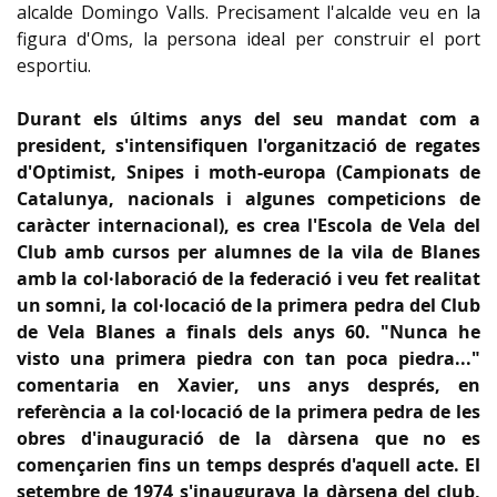
alcalde Domingo Valls. Precisament l'alcalde veu en la
figura d'Oms, la persona ideal per construir el port
esportiu.
Durant els últims anys del seu mandat com a
president, s'intensifiquen l'organització de regates
d'
Optimist
,
Snipes
i
moth
-
europa
(Campionats de
Catalunya, nacionals i algunes competicions de
caràcter internacional), es crea l'Escola de Vela del
Club amb cursos per alumnes de la vila de Blanes
amb la col·laboració de la federació i veu fet realitat
un somni, la col·locació de la primera pedra del Club
de Vela Blanes a finals dels anys
60
. "
Nunca
he
visto
una primera
piedra
con tan poca
piedra
..."
comentaria en Xavier, uns anys després, en
referència a la col·locació de la primera pedra de les
obres d'inauguració de la dàrsena que no es
començarien fins un temps després d'aquell acte. El
setembre de 1974 s'inaugurava la dàrsena del club,