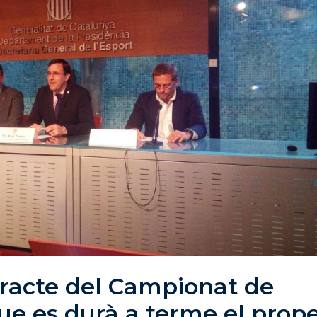
tracte del Campionat de
ue es durà a terme el prop