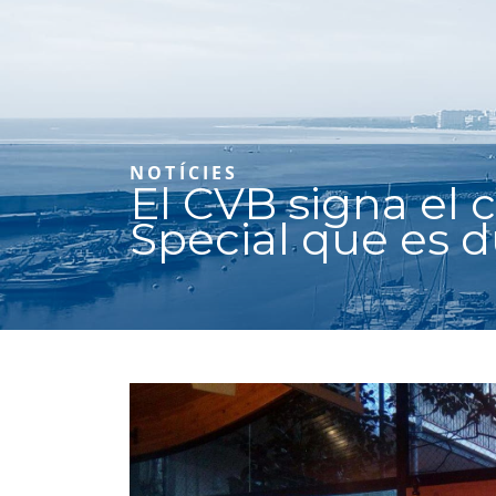
NOTÍCIES
El CVB signa el
Special que es d