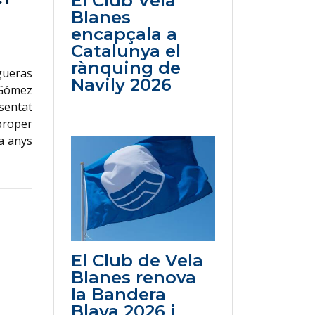
El Club Vela
Blanes
encapçala a
Catalunya el
rànquing de
gueras
Navily 2026
a Gómez
sentat
proper
fa anys
El Club de Vela
Blanes renova
la Bandera
Blava 2026 i