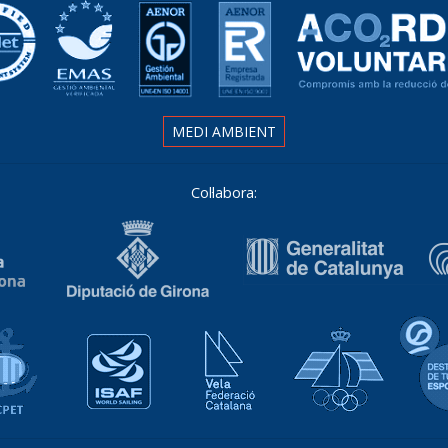
MEDI AMBIENT
Col·labora:
Associació Catalana de Ports Esportius i Turístics
Isaf World Sailing
Vela Federació Catalana
Real Fed