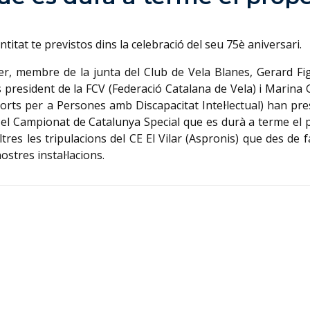
titat te previstos dins la celebració del seu 75è aniversari.
r, membre de la junta del Club de Vela Blanes, Gerard Fi
s president de la FCV (Federació Catalana de Vela) i Marin
orts per a Persones amb Discapacitat Intel·lectual) han pre
el Campionat de Catalunya Special que es durà a terme el 
altres les tripulacions del CE El Vilar (Aspronis) que des de 
stres instal·lacions.