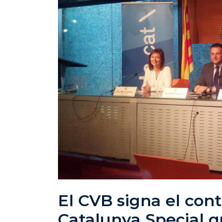
El CVB signa el con
Catalunya Special q