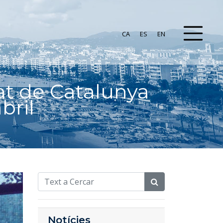
CA
ES
EN
at de Catalunya
bril
Notícies