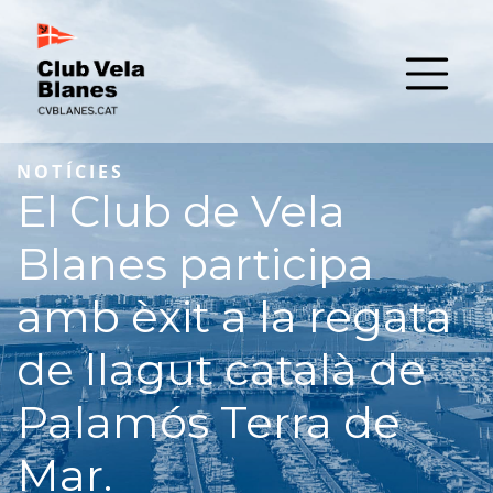
NOTÍCIES
El Club de Vela
Blanes participa
amb èxit a la regata
de llagut català de
Palamós Terra de
Mar.