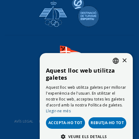
Real Federación Española de Vela
Destinació de Tu
×
Aquest lloc web utilitza
CATALAN
galetes
CONTACTE
ENGLISH
Aquest lloc web utilitza galetes per millorar
© 2026
Club Vela Blanes
l'experiència de l'usuari. En utilitzar el
SPANISH
nostre lloc web, accepteu totes les galetes
d’acord amb la nostra Política de galetes.
Llegir-ne més
AVÍS LEGAL
POLÍTICA DE PRIVACITAT
POLÍTICA DE COOKIES
ACCEPTA-HO TOT
REBUTJA-HO TOT
VEURE ELS DETALLS