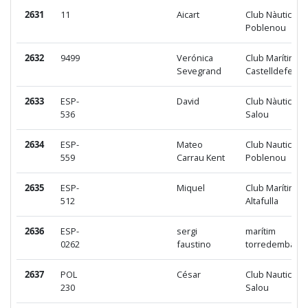
2631
11
Aicart
Club Nàutic
Poblenou
2632
9499
Verónica
Club Marítimo
Sevegrand
Castelldefels
2633
ESP-
David
Club Nàutic
536
Salou
2634
ESP-
Mateo
Club Nautic
559
Carrau Kent
Poblenou
2635
ESP-
Miquel
Club Marítim
512
Altafulla
2636
ESP-
sergi
marítim
0262
faustino
torredembarra
2637
POL
César
Club Nautic
230
Salou