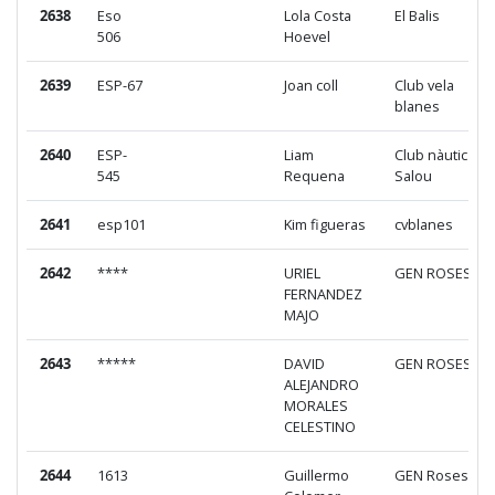
2638
Eso
Lola Costa
El Balis
506
Hoevel
2639
ESP-67
Joan coll
Club vela
blanes
2640
ESP-
Liam
Club nàutic
545
Requena
Salou
2641
esp101
Kim figueras
cvblanes
2642
****
URIEL
GEN ROSES
FERNANDEZ
MAJO
2643
*****
DAVID
GEN ROSES
ALEJANDRO
MORALES
CELESTINO
2644
1613
Guillermo
GEN Roses