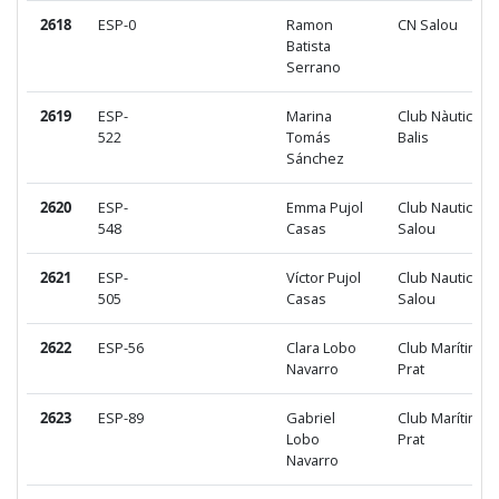
2618
ESP-0
Ramon
CN Salou
Batista
Serrano
2619
ESP-
Marina
Club Nàutic El
522
Tomás
Balis
Sánchez
2620
ESP-
Emma Pujol
Club Nautic
548
Casas
Salou
2621
ESP-
Víctor Pujol
Club Nautic
505
Casas
Salou
2622
ESP-56
Clara Lobo
Club Marítim
Navarro
Prat
2623
ESP-89
Gabriel
Club Marítim
Lobo
Prat
Navarro