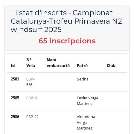
Llistat d'inscrits - Campionat
Catalunya-Trofeu Primavera N2
windsurf 2025
65
inscripcions
Nº
Nom
Id
Vela
embarcació
Patró
Club
2583
ESP-
Sedna
565
2585
ESP-8
Emilio Veiga
Martinez
2586
ESP-22
Almudena
Veiga
Martinez