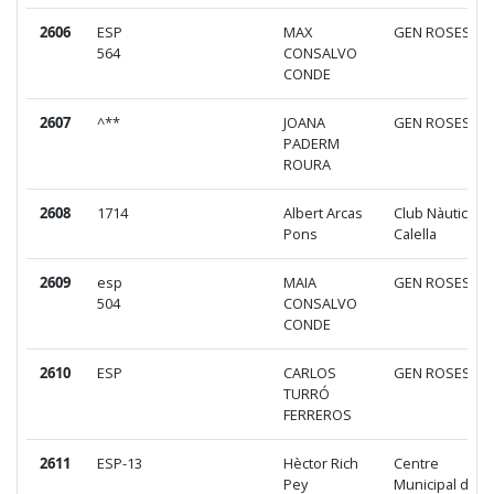
2606
ESP
MAX
GEN ROSES
564
CONSALVO
CONDE
2607
^**
JOANA
GEN ROSES
PADERM
ROURA
2608
1714
Albert Arcas
Club Nàutic
Pons
Calella
2609
esp
MAIA
GEN ROSES
504
CONSALVO
CONDE
2610
ESP
CARLOS
GEN ROSES
TURRÓ
FERREROS
2611
ESP-13
Hèctor Rich
Centre
Pey
Municipal de