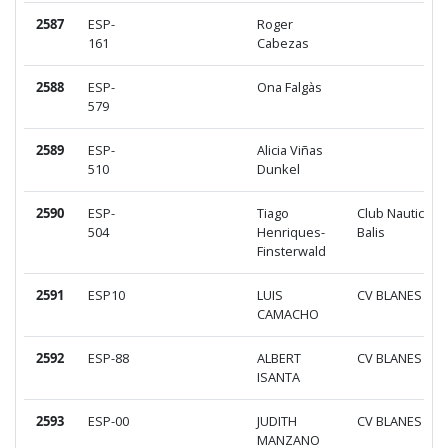
2587
ESP-
Roger
161
Cabezas
2588
ESP-
Ona Falgàs
579
2589
ESP-
Alicia Viñas
510
Dunkel
2590
ESP-
Tiago
Club Nautic El
504
Henriques-
Balis
Finsterwald
2591
ESP10
LUIS
CV BLANES
CAMACHO
2592
ESP-88
ALBERT
CV BLANES
ISANTA
2593
ESP-00
JUDITH
CV BLANES
MANZANO