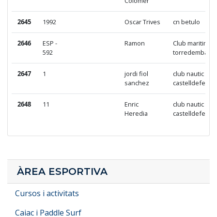
Colomer
2645
1992
Oscar Trives
cn betulo
2646
ESP -
Ramon
Club maritim
592
torredembarra
2647
1
jordi fiol
club nautic de
sanchez
castelldefels
2648
11
Enric
club nautic de
Heredia
castelldefels
ÀREA ESPORTIVA
Cursos i activitats
Caiac i Paddle Surf