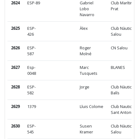
2624
ESP-89
Gabriel
Club Marítim
Lobo
Prat
Navarro
2625
ESP-
Àlex
Club Nàutic
426
Salou
2626
ESP-
Roger
CN Salou
587
Molné
2627
Esp-
Marc
BLANES
0048
Tusquets
2628
ESP-
Jorge
Club Nàutic El
582
Balís
2629
1379
Lluis Colome
Club Nautic
Sant Antoni
2630
ESP-
Susen
Club Nàutic
545
Kramer
Salou