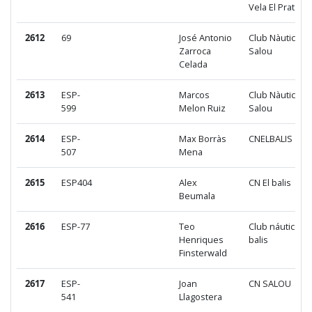
Vela El Prat
2612
69
José Antonio
Club Nàutic
Zarroca
Salou
Celada
2613
ESP-
Marcos
Club Nàutic
599
Melon Ruiz
Salou
2614
ESP-
Max Borràs
CNELBALIS
507
Mena
2615
ESP404
Alex
CN El balis
Beumala
2616
ESP-77
Teo
Club náutico el
Henriques
balis
Finsterwald
2617
ESP-
Joan
CN SALOU
541
Llagostera