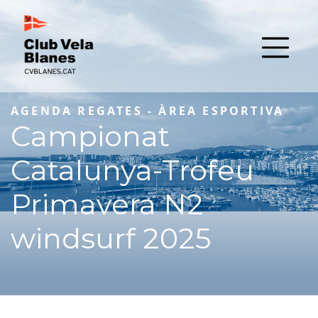
AGENDA REGATES - ÀREA ESPORTIVA
Campionat
Catalunya-Trofeu
Primavera N2
windsurf 2025