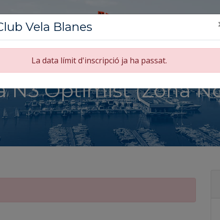
Club Vela Blanes
La data límit d'inscripció ja ha passat.
RTIVA
a N3 Optimist (Zona N