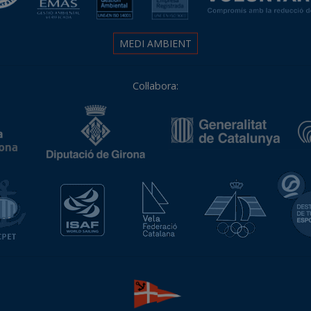
MEDI AMBIENT
Col·labora:
Associació Catalana de Ports Esportius i Turístics
Isaf World Sailing
Vela Federació Catalana
Real Fed