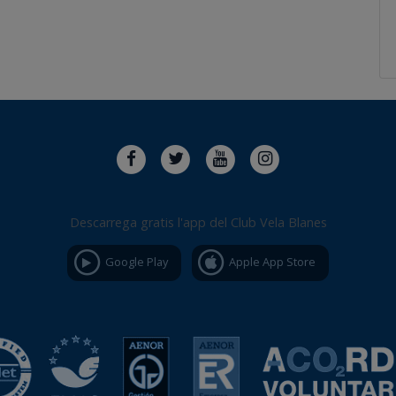
Descarrega gratis l'app del Club Vela Blanes
Google Play
Apple App Store