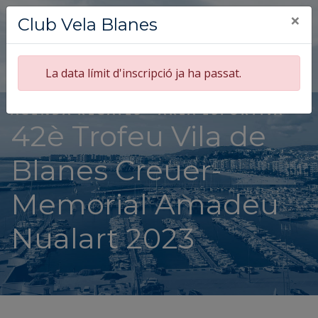
×
Club Vela Blanes
La data límit d'inscripció ja ha passat.
AGENDA REGATES - ÀREA ESPORTIVA
42è Trofeu Vila de
Blanes Creuer-
Memorial Amadeu
Nualart 2023