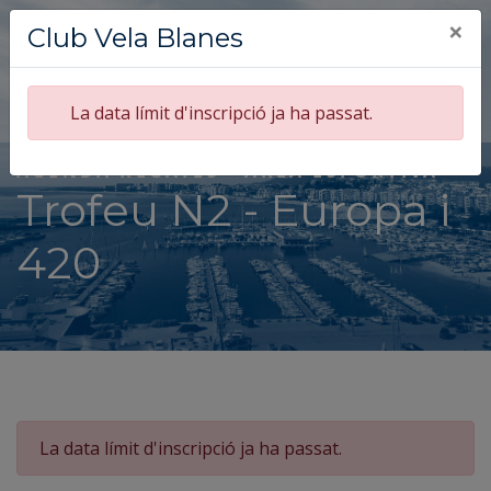
×
Club Vela Blanes
La data límit d'inscripció ja ha passat.
AGENDA REGATES - ÀREA ESPORTIVA
Trofeu N2 - Europa i
420
La data límit d'inscripció ja ha passat.