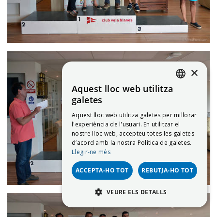
×
Aquest lloc web utilitza
CATALAN
galetes
ENGLISH
Aquest lloc web utilitza galetes per millorar
l'experiència de l'usuari. En utilitzar el
SPANISH
nostre lloc web, accepteu totes les galetes
d’acord amb la nostra Política de galetes.
Llegir-ne més
ACCEPTA-HO TOT
REBUTJA-HO TOT
VEURE ELS DETALLS
ESTRICTAMENT NECESSÀRIES