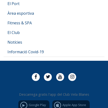
El Port
Àrea esportiva
Fitness & SPA
El Club
Notícies
Informació Covid-19
Descarrega gratis l'app del Club Vela Blanes
Google Play
Apple App Store