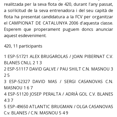
realitzada per la seva flota de 420, durant l'any passat,
a sol·licitud de la seva entrenadora i del seu capità de
flota ha presentat candidatura a la FCV per organitzar
el CAMPIONAT DE CATALUNYA 2006 d'aquesta classe.
Esperem que properament puguem doncs anunciar
aquest esdeveniment.
420, 11 participants
1 ESP-51721 ALEX BRUGAROLAS / JOAN PIBERNAT C.V.
BLANES CNLL 2 1 3
2 ESP-51117 DAVID GALVE / PAU SHILT C.N. MASNOU 3
2 5
3 ESP-52327 DAVID MAS / SERGI CASANOVAS C.N.
MASNOU 1 6 7
4 ESP-51120 JOSEP PERALTA / ADRIÀ GOL C.V. BLANES
4 3 7
5 ESP-49650 ATLANTIC BRUGMAN / OLGA CASANOVAS
C.v. BLANES / C.N. MASNOU 5 4 9