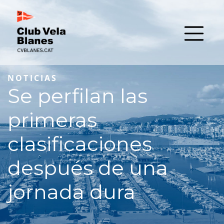
NOTICIAS
Se perfilan las
primeras
clasificaciones
después de una
jornada dura