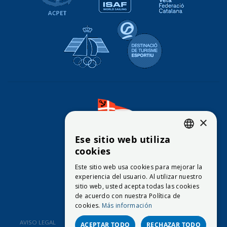
Real Federación Española de Vela
Destinació de Tu
×
Ese sitio web utiliza
CATALAN
cookies
CONTACTO
ENGLISH
Este sitio web usa cookies para mejorar la
© 2026
Club Vela Blanes
experiencia del usuario. Al utilizar nuestro
SPANISH
sitio web, usted acepta todas las cookies
de acuerdo con nuestra Política de
cookies.
Más información
AVISO LEGAL
POLÍTICA DE PRIVACIDAD
POLÍTICA DE COOKIES
ACEPTAR TODO
RECHAZAR TODO